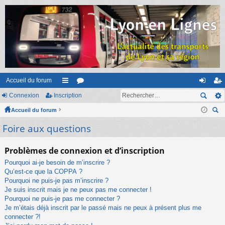
Accueil du forum
Connexion
Inscription
ac
or
on
ns
Accueil du forum
co
u
ne
cri
ec
Foire aux questions
ur
m
xi
pti
her
ci
s
on
on
ch
Problèmes de connexion et d’inscription
er
s
Pourquoi ai-je besoin de m’inscrire ?
Qu’est-ce que la COPPA ?
Pourquoi ne puis-je pas m’inscrire ?
Je suis inscrit mais je ne peux pas me connecter !
Pourquoi ne puis-je pas me connecter ?
Je m’étais déjà inscrit par le passé mais ne peux à présent plus me
connecter ?!