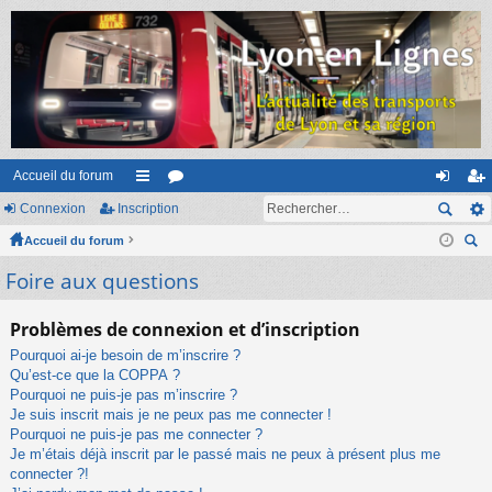
Accueil du forum
Connexion
Inscription
ac
or
on
ns
Accueil du forum
co
u
ne
cri
ec
Foire aux questions
ur
m
xi
pti
her
ci
s
on
on
ch
Problèmes de connexion et d’inscription
er
s
Pourquoi ai-je besoin de m’inscrire ?
Qu’est-ce que la COPPA ?
Pourquoi ne puis-je pas m’inscrire ?
Je suis inscrit mais je ne peux pas me connecter !
Pourquoi ne puis-je pas me connecter ?
Je m’étais déjà inscrit par le passé mais ne peux à présent plus me
connecter ?!