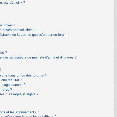
rs par défaut » ?
s privés !
privés non sollicités !
désirable de la part de quelqu’un sur ce forum !
rés ?
 des utilisateurs de ma liste d’amis et d’ignorés ?
s
erche dans un ou des forums ?
cun résultat ?
e page blanche ?!
embres ?
res messages et sujets ?
avoris et les abonnements ?
 ou m’abonner à un sujet spécifique ?