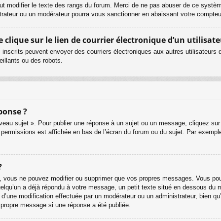
ut modifier le texte des rangs du forum. Merci de ne pas abuser de ce systè
strateur ou un modérateur pourra vous sanctionner en abaissant votre compt
lique sur le lien de courrier électronique d’un utilisate
urs inscrits peuvent envoyer des courriers électroniques aux autres utilisateur
illants ou des robots.
ponse ?
eau sujet ». Pour publier une réponse à un sujet ou un message, cliquez sur 
 permissions est affichée en bas de l’écran du forum ou du sujet. Par exemp
?
, vous ne pouvez modifier ou supprimer que vos propres messages. Vous pouv
quelqu’un a déjà répondu à votre message, un petit texte situé en dessous du 
git d’une modification effectuée par un modérateur ou un administrateur, bien qu
r propre message si une réponse a été publiée.