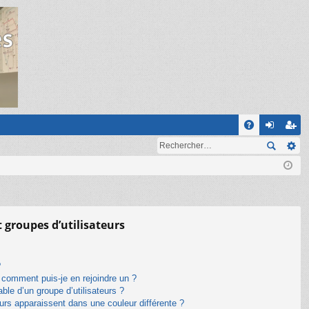
R
A
on
ns
Q
ne
cri
xi
pti
on
on
t groupes d’utilisateurs
?
t comment puis-je en rejoindre un ?
le d’un groupe d’utilisateurs ?
eurs apparaissent dans une couleur différente ?