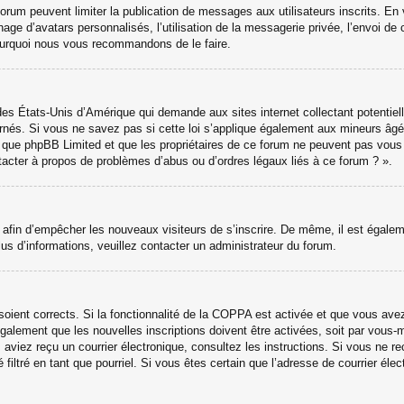
 forum peuvent limiter la publication de messages aux utilisateurs inscrits. 
hage d’avatars personnalisés, l’utilisation de la messagerie privée, l’envoi de 
 pourquoi nous vous recommandons de le faire.
des États-Unis d’Amérique qui demande aux sites internet collectant potenti
nés. Si vous ne savez pas si cette loi s’applique également aux mineurs âgé
ter que phpBB Limited et que les propriétaires de ce forum ne peuvent pas vou
ntacter à propos de problèmes d’abus ou d’ordres légaux liés à ce forum ? ».
ns afin d’empêcher les nouveaux visiteurs de s’inscrire. De même, il est égale
 plus d’informations, veuillez contacter un administrateur du forum.
 soient corrects. Si la fonctionnalité de la COPPA est activée et que vous ave
galement que les nouvelles inscriptions doivent être activées, soit par vous-
ous aviez reçu un courrier électronique, consultez les instructions. Si vous ne
 filtré en tant que pourriel. Si vous êtes certain que l’adresse de courrier él