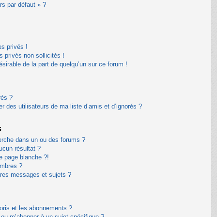
rs par défaut » ?
s privés !
privés non sollicités !
désirable de la part de quelqu’un sur ce forum !
rés ?
 des utilisateurs de ma liste d’amis et d’ignorés ?
s
erche dans un ou des forums ?
cun résultat ?
e page blanche ?!
embres ?
res messages et sujets ?
avoris et les abonnements ?
 ou m’abonner à un sujet spécifique ?