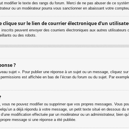
ut modifier le texte des rangs du forum. Merci de ne pas abuser de ce systè
strateur ou un modérateur pourra vous sanctionner en abaissant votre compt
lique sur le lien de courrier électronique d’un utilisate
urs inscrits peuvent envoyer des courriers électroniques aux autres utilisateur
illants ou des robots.
ponse ?
eau sujet ». Pour publier une réponse à un sujet ou un message, cliquez sur 
 permissions est affichée en bas de l’écran du forum ou du sujet. Par exemp
?
, vous ne pouvez modifier ou supprimer que vos propres messages. Vous pouv
quelqu’un a déjà répondu à votre message, un petit texte situé en dessous du 
git d’une modification effectuée par un modérateur ou un administrateur, bien qu
r propre message si une réponse a été publiée.