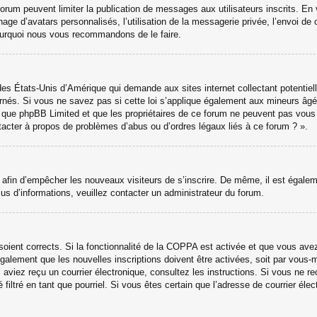
 forum peuvent limiter la publication de messages aux utilisateurs inscrits. 
hage d’avatars personnalisés, l’utilisation de la messagerie privée, l’envoi de 
 pourquoi nous vous recommandons de le faire.
des États-Unis d’Amérique qui demande aux sites internet collectant potenti
nés. Si vous ne savez pas si cette loi s’applique également aux mineurs âgé
ter que phpBB Limited et que les propriétaires de ce forum ne peuvent pas vou
ntacter à propos de problèmes d’abus ou d’ordres légaux liés à ce forum ? ».
ns afin d’empêcher les nouveaux visiteurs de s’inscrire. De même, il est égale
 plus d’informations, veuillez contacter un administrateur du forum.
 soient corrects. Si la fonctionnalité de la COPPA est activée et que vous ave
galement que les nouvelles inscriptions doivent être activées, soit par vous-
ous aviez reçu un courrier électronique, consultez les instructions. Si vous ne
 filtré en tant que pourriel. Si vous êtes certain que l’adresse de courrier él