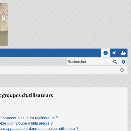
R
A
on
ns
Q
ne
cri
xi
pti
on
on
t groupes d’utilisateurs
?
t comment puis-je en rejoindre un ?
le d’un groupe d’utilisateurs ?
eurs apparaissent dans une couleur différente ?