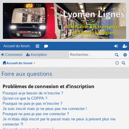
Accueil du forum
Connexion
Inscription
ac
or
on
ns
Accueil du forum
co
u
ne
cri
ec
Foire aux questions
ur
m
xi
pti
her
ci
s
on
on
ch
Problèmes de connexion et d’inscription
er
s
Pourquoi ai-je besoin de m’inscrire ?
Qu’est-ce que la COPPA ?
Pourquoi ne puis-je pas m’inscrire ?
Je suis inscrit mais je ne peux pas me connecter !
Pourquoi ne puis-je pas me connecter ?
Je m’étais déjà inscrit par le passé mais ne peux à présent plus me
connecter ?!