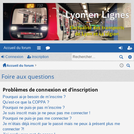
Accueil du forum
Connexion
Inscription
ac
or
on
ns
Accueil du forum
co
u
ne
cri
ec
Foire aux questions
ur
m
xi
pti
her
ci
s
on
on
ch
Problèmes de connexion et d’inscription
er
s
Pourquoi ai-je besoin de m’inscrire ?
Qu’est-ce que la COPPA ?
Pourquoi ne puis-je pas m’inscrire ?
Je suis inscrit mais je ne peux pas me connecter !
Pourquoi ne puis-je pas me connecter ?
Je m’étais déjà inscrit par le passé mais ne peux à présent plus me
connecter ?!