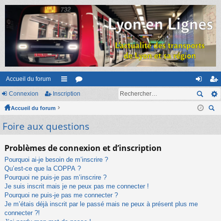
Accueil du forum
Connexion
Inscription
ac
or
on
ns
Accueil du forum
co
u
ne
cri
ec
Foire aux questions
ur
m
xi
pti
her
ci
s
on
on
ch
Problèmes de connexion et d’inscription
er
s
Pourquoi ai-je besoin de m’inscrire ?
Qu’est-ce que la COPPA ?
Pourquoi ne puis-je pas m’inscrire ?
Je suis inscrit mais je ne peux pas me connecter !
Pourquoi ne puis-je pas me connecter ?
Je m’étais déjà inscrit par le passé mais ne peux à présent plus me
connecter ?!