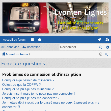
Accueil du forum
Connexion
Inscription
ac
or
on
ns
Accueil du forum
co
u
ne
cri
ec
Foire aux questions
ur
m
xi
pti
her
ci
s
on
on
ch
Problèmes de connexion et d’inscription
er
s
Pourquoi ai-je besoin de m’inscrire ?
Qu’est-ce que la COPPA ?
Pourquoi ne puis-je pas m’inscrire ?
Je suis inscrit mais je ne peux pas me connecter !
Pourquoi ne puis-je pas me connecter ?
Je m’étais déjà inscrit par le passé mais ne peux à présent plus me
connecter ?!