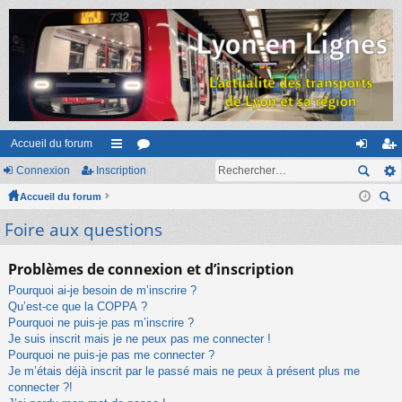
Accueil du forum
Connexion
Inscription
ac
or
on
ns
Accueil du forum
co
u
ne
cri
ec
Foire aux questions
ur
m
xi
pti
her
ci
s
on
on
ch
Problèmes de connexion et d’inscription
er
s
Pourquoi ai-je besoin de m’inscrire ?
Qu’est-ce que la COPPA ?
Pourquoi ne puis-je pas m’inscrire ?
Je suis inscrit mais je ne peux pas me connecter !
Pourquoi ne puis-je pas me connecter ?
Je m’étais déjà inscrit par le passé mais ne peux à présent plus me
connecter ?!