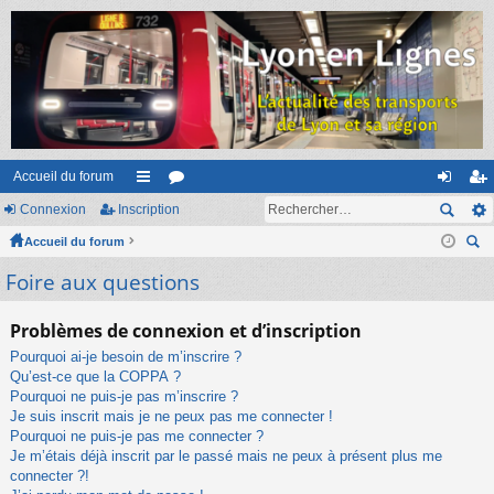
Accueil du forum
Connexion
Inscription
ac
or
on
ns
Accueil du forum
co
u
ne
cri
ec
Foire aux questions
ur
m
xi
pti
her
ci
s
on
on
ch
Problèmes de connexion et d’inscription
er
s
Pourquoi ai-je besoin de m’inscrire ?
Qu’est-ce que la COPPA ?
Pourquoi ne puis-je pas m’inscrire ?
Je suis inscrit mais je ne peux pas me connecter !
Pourquoi ne puis-je pas me connecter ?
Je m’étais déjà inscrit par le passé mais ne peux à présent plus me
connecter ?!