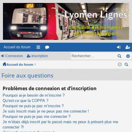
Accueil du forum
Connexion
Inscription
ac
or
on
ns
Accueil du forum
co
u
ne
cri
ec
Foire aux questions
ur
m
xi
pti
her
ci
s
on
on
ch
Problèmes de connexion et d’inscription
er
s
Pourquoi ai-je besoin de m’inscrire ?
Qu’est-ce que la COPPA ?
Pourquoi ne puis-je pas m’inscrire ?
Je suis inscrit mais je ne peux pas me connecter !
Pourquoi ne puis-je pas me connecter ?
Je m’étais déjà inscrit par le passé mais ne peux à présent plus me
connecter ?!