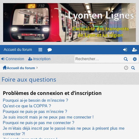
Accueil du forum
Connexion
Inscription
ac
or
on
ns
Accueil du forum
co
u
ne
cri
ec
Foire aux questions
ur
m
xi
pti
her
ci
s
on
on
ch
Problèmes de connexion et d’inscription
er
s
Pourquoi ai-je besoin de m’inscrire ?
Qu’est-ce que la COPPA ?
Pourquoi ne puis-je pas m’inscrire ?
Je suis inscrit mais je ne peux pas me connecter !
Pourquoi ne puis-je pas me connecter ?
Je m’étais déjà inscrit par le passé mais ne peux à présent plus me
connecter ?!