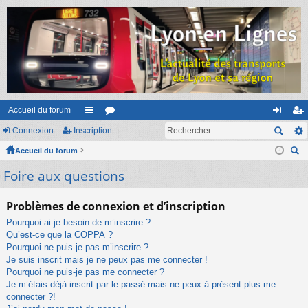
Accueil du forum
Connexion
Inscription
ac
or
on
ns
Accueil du forum
co
u
ne
cri
ec
Foire aux questions
ur
m
xi
pti
her
ci
s
on
on
ch
Problèmes de connexion et d’inscription
er
s
Pourquoi ai-je besoin de m’inscrire ?
Qu’est-ce que la COPPA ?
Pourquoi ne puis-je pas m’inscrire ?
Je suis inscrit mais je ne peux pas me connecter !
Pourquoi ne puis-je pas me connecter ?
Je m’étais déjà inscrit par le passé mais ne peux à présent plus me
connecter ?!