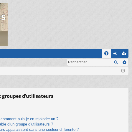
R
A
on
ns
Q
ne
cri
xi
pti
on
on
t groupes d’utilisateurs
?
t comment puis-je en rejoindre un ?
le d’un groupe d’utilisateurs ?
eurs apparaissent dans une couleur différente ?