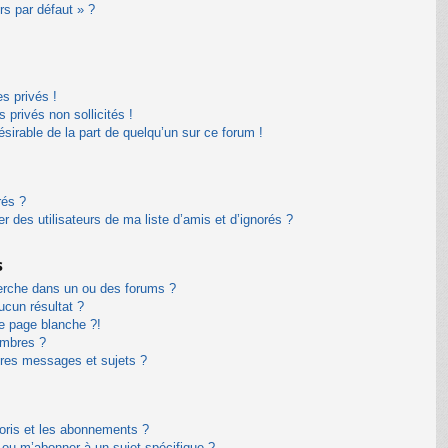
rs par défaut » ?
s privés !
privés non sollicités !
désirable de la part de quelqu’un sur ce forum !
rés ?
 des utilisateurs de ma liste d’amis et d’ignorés ?
s
erche dans un ou des forums ?
cun résultat ?
e page blanche ?!
embres ?
res messages et sujets ?
avoris et les abonnements ?
 ou m’abonner à un sujet spécifique ?