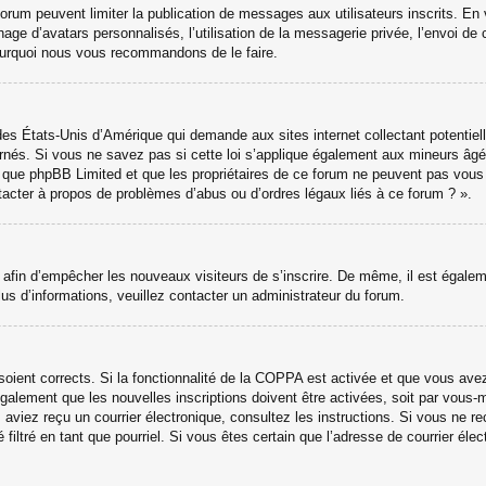
 forum peuvent limiter la publication de messages aux utilisateurs inscrits. 
hage d’avatars personnalisés, l’utilisation de la messagerie privée, l’envoi de 
 pourquoi nous vous recommandons de le faire.
des États-Unis d’Amérique qui demande aux sites internet collectant potenti
nés. Si vous ne savez pas si cette loi s’applique également aux mineurs âgé
ter que phpBB Limited et que les propriétaires de ce forum ne peuvent pas vou
ntacter à propos de problèmes d’abus ou d’ordres légaux liés à ce forum ? ».
ns afin d’empêcher les nouveaux visiteurs de s’inscrire. De même, il est égale
 plus d’informations, veuillez contacter un administrateur du forum.
 soient corrects. Si la fonctionnalité de la COPPA est activée et que vous ave
galement que les nouvelles inscriptions doivent être activées, soit par vous-
ous aviez reçu un courrier électronique, consultez les instructions. Si vous ne
 filtré en tant que pourriel. Si vous êtes certain que l’adresse de courrier él