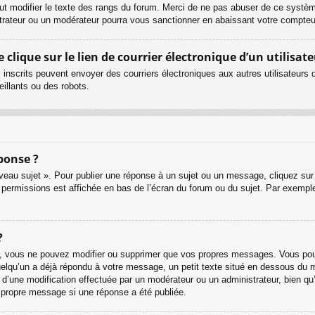
ut modifier le texte des rangs du forum. Merci de ne pas abuser de ce systè
strateur ou un modérateur pourra vous sanctionner en abaissant votre compt
lique sur le lien de courrier électronique d’un utilisate
urs inscrits peuvent envoyer des courriers électroniques aux autres utilisateur
illants ou des robots.
ponse ?
eau sujet ». Pour publier une réponse à un sujet ou un message, cliquez sur 
 permissions est affichée en bas de l’écran du forum ou du sujet. Par exemp
?
, vous ne pouvez modifier ou supprimer que vos propres messages. Vous pouv
quelqu’un a déjà répondu à votre message, un petit texte situé en dessous du 
git d’une modification effectuée par un modérateur ou un administrateur, bien qu
r propre message si une réponse a été publiée.