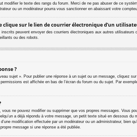
ut modifier le texte des rangs du forum. Merci de ne pas abuser de ce systè
strateur ou un modérateur pourra vous sanctionner en abaissant votre compt
lique sur le lien de courrier électronique d’un utilisate
urs inscrits peuvent envoyer des courriers électroniques aux autres utilisateur
illants ou des robots.
ponse ?
eau sujet ». Pour publier une réponse à un sujet ou un message, cliquez sur 
 permissions est affichée en bas de l’écran du forum ou du sujet. Par exemp
?
, vous ne pouvez modifier ou supprimer que vos propres messages. Vous pouv
quelqu’un a déjà répondu à votre message, un petit texte situé en dessous du 
git d’une modification effectuée par un modérateur ou un administrateur, bien qu
r propre message si une réponse a été publiée.