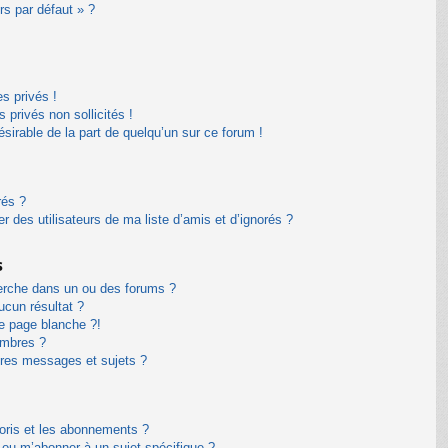
rs par défaut » ?
s privés !
privés non sollicités !
désirable de la part de quelqu’un sur ce forum !
rés ?
 des utilisateurs de ma liste d’amis et d’ignorés ?
s
erche dans un ou des forums ?
cun résultat ?
e page blanche ?!
embres ?
res messages et sujets ?
avoris et les abonnements ?
 ou m’abonner à un sujet spécifique ?