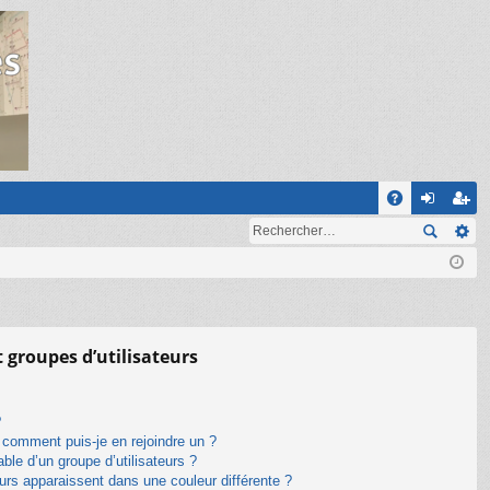
R
A
on
ns
Q
ne
cri
xi
pti
on
on
t groupes d’utilisateurs
?
t comment puis-je en rejoindre un ?
le d’un groupe d’utilisateurs ?
eurs apparaissent dans une couleur différente ?