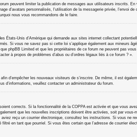
 forum peuvent limiter la publication de messages aux utilisateurs inscrits. 
hage d’avatars personnalisés, l’utilisation de la messagerie privée, l’envoi de 
 pourquoi nous vous recommandons de le faire.
des États-Unis d’Amérique qui demande aux sites internet collectant potenti
nés. Si vous ne savez pas si cette loi s’applique également aux mineurs âgé
ter que phpBB Limited et que les propriétaires de ce forum ne peuvent pas vou
ntacter à propos de problèmes d’abus ou d’ordres légaux liés à ce forum ? ».
ns afin d’empêcher les nouveaux visiteurs de s’inscrire. De même, il est égale
 plus d’informations, veuillez contacter un administrateur du forum.
 soient corrects. Si la fonctionnalité de la COPPA est activée et que vous ave
galement que les nouvelles inscriptions doivent être activées, soit par vous-
ous aviez reçu un courrier électronique, consultez les instructions. Si vous ne
 filtré en tant que pourriel. Si vous êtes certain que l’adresse de courrier él