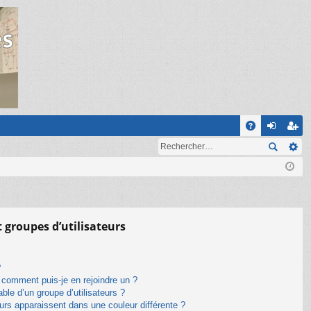
R
A
on
ns
Q
ne
cri
xi
pti
on
on
t groupes d’utilisateurs
?
t comment puis-je en rejoindre un ?
le d’un groupe d’utilisateurs ?
eurs apparaissent dans une couleur différente ?