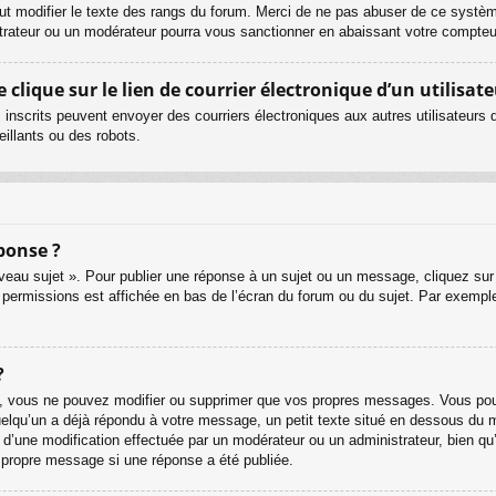
ut modifier le texte des rangs du forum. Merci de ne pas abuser de ce systè
strateur ou un modérateur pourra vous sanctionner en abaissant votre compt
lique sur le lien de courrier électronique d’un utilisate
urs inscrits peuvent envoyer des courriers électroniques aux autres utilisateur
illants ou des robots.
ponse ?
eau sujet ». Pour publier une réponse à un sujet ou un message, cliquez sur 
 permissions est affichée en bas de l’écran du forum ou du sujet. Par exemp
?
, vous ne pouvez modifier ou supprimer que vos propres messages. Vous pouv
quelqu’un a déjà répondu à votre message, un petit texte situé en dessous du 
git d’une modification effectuée par un modérateur ou un administrateur, bien qu
r propre message si une réponse a été publiée.