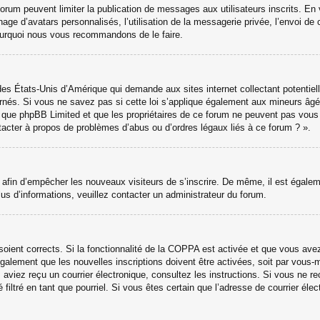
 forum peuvent limiter la publication de messages aux utilisateurs inscrits. 
hage d’avatars personnalisés, l’utilisation de la messagerie privée, l’envoi de 
 pourquoi nous vous recommandons de le faire.
des États-Unis d’Amérique qui demande aux sites internet collectant potenti
nés. Si vous ne savez pas si cette loi s’applique également aux mineurs âgé
ter que phpBB Limited et que les propriétaires de ce forum ne peuvent pas vou
ntacter à propos de problèmes d’abus ou d’ordres légaux liés à ce forum ? ».
ns afin d’empêcher les nouveaux visiteurs de s’inscrire. De même, il est égale
 plus d’informations, veuillez contacter un administrateur du forum.
 soient corrects. Si la fonctionnalité de la COPPA est activée et que vous ave
galement que les nouvelles inscriptions doivent être activées, soit par vous-
ous aviez reçu un courrier électronique, consultez les instructions. Si vous ne
 filtré en tant que pourriel. Si vous êtes certain que l’adresse de courrier él