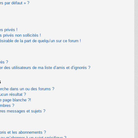
rs par défaut » ?
s privés !
privés non sollicités !
désirable de la part de quelqu’un sur ce forum !
rés ?
 des utilisateurs de ma liste d’amis et d’ignorés ?
s
erche dans un ou des forums ?
cun résultat ?
e page blanche ?!
embres ?
res messages et sujets ?
avoris et les abonnements ?
 ou m’abonner à un sujet spécifique ?