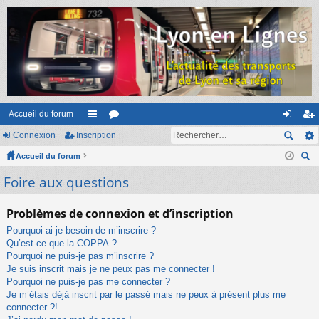
Accueil du forum
Connexion
Inscription
ac
or
on
ns
Accueil du forum
co
u
ne
cri
ec
Foire aux questions
ur
m
xi
pti
her
ci
s
on
on
ch
Problèmes de connexion et d’inscription
er
s
Pourquoi ai-je besoin de m’inscrire ?
Qu’est-ce que la COPPA ?
Pourquoi ne puis-je pas m’inscrire ?
Je suis inscrit mais je ne peux pas me connecter !
Pourquoi ne puis-je pas me connecter ?
Je m’étais déjà inscrit par le passé mais ne peux à présent plus me
connecter ?!