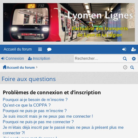
Accueil du forum
Connexion
Inscription
ac
or
on
ns
Accueil du forum
co
u
ne
cri
ec
Foire aux questions
ur
m
xi
pti
her
ci
s
on
on
ch
Problèmes de connexion et d’inscription
er
s
Pourquoi ai-je besoin de m’inscrire ?
Qu’est-ce que la COPPA ?
Pourquoi ne puis-je pas m’inscrire ?
Je suis inscrit mais je ne peux pas me connecter !
Pourquoi ne puis-je pas me connecter ?
Je m’étais déjà inscrit par le passé mais ne peux à présent plus me
connecter ?!