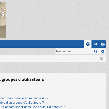
R
A
on
ns
Q
ne
cri
xi
pti
on
on
t groupes d’utilisateurs
?
t comment puis-je en rejoindre un ?
le d’un groupe d’utilisateurs ?
eurs apparaissent dans une couleur différente ?