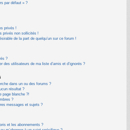
rs par défaut » ?
s privés !
privés non sollicités !
désirable de la part de quelqu’un sur ce forum !
rés ?
 des utilisateurs de ma liste d’amis et d’ignorés ?
s
erche dans un ou des forums ?
cun résultat ?
e page blanche ?!
embres ?
res messages et sujets ?
avoris et les abonnements ?
 ou m’abonner à un sujet spécifique ?