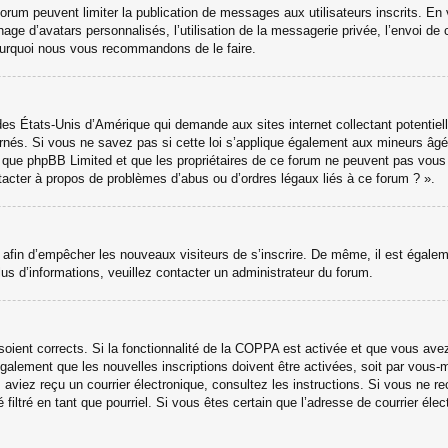
 forum peuvent limiter la publication de messages aux utilisateurs inscrits. 
hage d’avatars personnalisés, l’utilisation de la messagerie privée, l’envoi de 
 pourquoi nous vous recommandons de le faire.
des États-Unis d’Amérique qui demande aux sites internet collectant potenti
nés. Si vous ne savez pas si cette loi s’applique également aux mineurs âgé
ter que phpBB Limited et que les propriétaires de ce forum ne peuvent pas vou
ntacter à propos de problèmes d’abus ou d’ordres légaux liés à ce forum ? ».
ns afin d’empêcher les nouveaux visiteurs de s’inscrire. De même, il est égale
 plus d’informations, veuillez contacter un administrateur du forum.
 soient corrects. Si la fonctionnalité de la COPPA est activée et que vous ave
galement que les nouvelles inscriptions doivent être activées, soit par vous-
ous aviez reçu un courrier électronique, consultez les instructions. Si vous ne
 filtré en tant que pourriel. Si vous êtes certain que l’adresse de courrier él