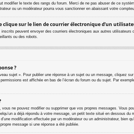
ut modifier le texte des rangs du forum. Merci de ne pas abuser de ce systè
strateur ou un modérateur pourra vous sanctionner en abaissant votre compt
lique sur le lien de courrier électronique d’un utilisate
urs inscrits peuvent envoyer des courriers électroniques aux autres utilisateur
illants ou des robots.
ponse ?
eau sujet ». Pour publier une réponse à un sujet ou un message, cliquez sur 
 permissions est affichée en bas de l’écran du forum ou du sujet. Par exemp
?
, vous ne pouvez modifier ou supprimer que vos propres messages. Vous pouv
quelqu’un a déjà répondu à votre message, un petit texte situé en dessous du 
git d’une modification effectuée par un modérateur ou un administrateur, bien qu
r propre message si une réponse a été publiée.