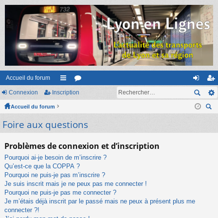
Accueil du forum
Connexion
Inscription
ac
or
on
ns
Accueil du forum
co
u
ne
cri
ec
Foire aux questions
ur
m
xi
pti
her
ci
s
on
on
ch
Problèmes de connexion et d’inscription
er
s
Pourquoi ai-je besoin de m’inscrire ?
Qu’est-ce que la COPPA ?
Pourquoi ne puis-je pas m’inscrire ?
Je suis inscrit mais je ne peux pas me connecter !
Pourquoi ne puis-je pas me connecter ?
Je m’étais déjà inscrit par le passé mais ne peux à présent plus me
connecter ?!