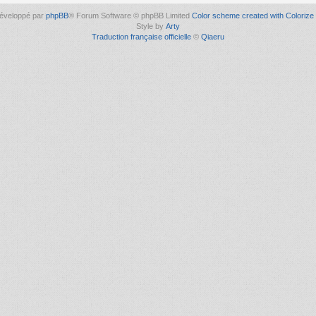
éveloppé par
phpBB
® Forum Software © phpBB Limited
Color scheme created with Colorize 
Style by
Arty
Traduction française officielle
©
Qiaeru