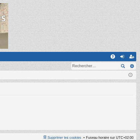
R
A
on
ns
Q
ne
cri
xi
pti
on
on
Supprimer les cookies
Fuseau horaire sur
UTC+02:00