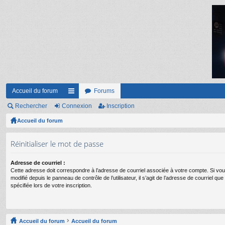
Accueil du forum
Forums
Rechercher
Connexion
ac
Inscription
Accueil du forum
co
ur
Réinitialiser le mot de passe
ci
Adresse de courriel :
s
Cette adresse doit correspondre à l’adresse de courriel associée à votre compte. Si vou
modifié depuis le panneau de contrôle de l’utilisateur, il s’agit de l’adresse de courriel q
spécifiée lors de votre inscription.
Accueil du forum
Accueil du forum