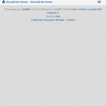
Accueil du forum
Accueil du forum
Développé par
phpBB
® Forum Software © phpBB Limited
Color scheme created with
Colorize It
.
Style by
Arty
Traduction française officielle
©
Qiaeru