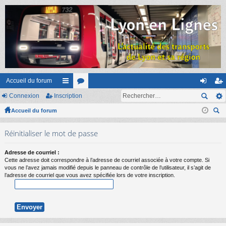
Accueil du forum
Connexion
Inscription
ac
or
on
ns
Accueil du forum
co
u
ne
cri
ec
ur
m
xi
pti
Réinitialiser le mot de passe
her
ci
s
on
on
ch
Adresse de courriel :
er
s
Cette adresse doit correspondre à l’adresse de courriel associée à votre compte. Si
vous ne l’avez jamais modifié depuis le panneau de contrôle de l’utilisateur, il s’agit de
l’adresse de courriel que vous avez spécifiée lors de votre inscription.