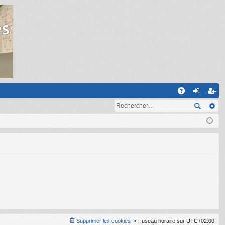
R
A
on
ns
Q
ne
cri
xi
pti
on
on
Supprimer les cookies
Fuseau horaire sur
UTC+02:00