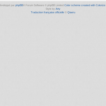
éveloppé par
phpBB
® Forum Software © phpBB Limited
Color scheme created with Colorize 
Style by
Arty
Traduction française officielle
©
Qiaeru