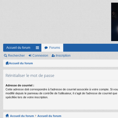
Accueil du forum
Forums
Rechercher
Connexion
ac
Inscription
Accueil du forum
co
ur
Réinitialiser le mot de passe
ci
Adresse de courriel :
s
Cette adresse doit correspondre à l’adresse de courriel associée à votre compte. Si vou
modifié depuis le panneau de contrôle de l’utilisateur, il s’agit de l’adresse de courriel q
spécifiée lors de votre inscription.
Accueil du forum
Accueil du forum