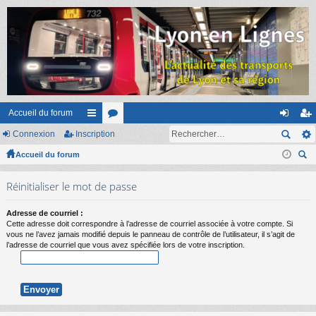
Accueil du forum
Connexion
Inscription
ac
or
on
ns
Accueil du forum
co
u
ne
cri
ec
ur
m
xi
pti
Réinitialiser le mot de passe
her
ci
s
on
on
ch
Adresse de courriel :
er
s
Cette adresse doit correspondre à l’adresse de courriel associée à votre compte. Si
vous ne l’avez jamais modifié depuis le panneau de contrôle de l’utilisateur, il s’agit de
l’adresse de courriel que vous avez spécifiée lors de votre inscription.