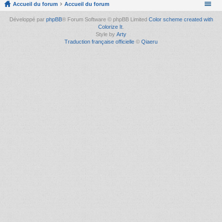
Accueil du forum
Accueil du forum
Développé par
phpBB
® Forum Software © phpBB Limited
Color scheme created with
Colorize It
.
Style by
Arty
Traduction française officielle
©
Qiaeru