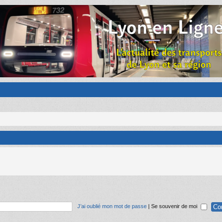
J’ai oublié mon mot de passe
|
Se souvenir de moi