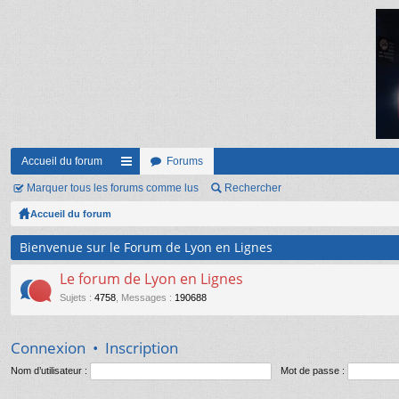
Accueil du forum
Forums
Marquer tous les forums comme lus
ac
Rechercher
Accueil du forum
co
ur
Bienvenue sur le Forum de Lyon en Lignes
ci
Le forum de Lyon en Lignes
s
Sujets
:
4758
,
Messages
:
190688
Connexion
•
Inscription
Nom d’utilisateur :
Mot de passe :