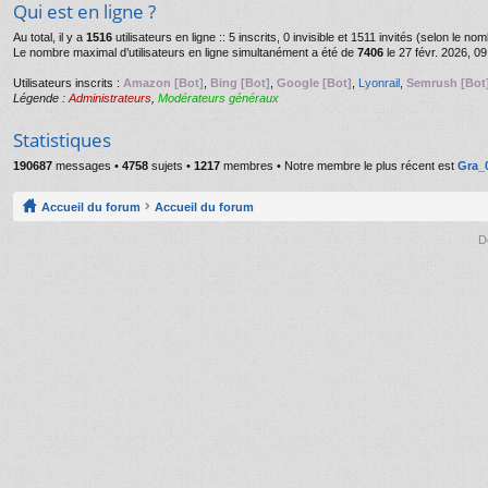
Qui est en ligne ?
Au total, il y a
1516
utilisateurs en ligne :: 5 inscrits, 0 invisible et 1511 invités (selon le n
Le nombre maximal d’utilisateurs en ligne simultanément a été de
7406
le 27 févr. 2026, 09
Utilisateurs inscrits :
Amazon [Bot]
,
Bing [Bot]
,
Google [Bot]
,
Lyonrail
,
Semrush [Bot
Légende :
Administrateurs
,
Modérateurs généraux
Statistiques
190687
messages •
4758
sujets •
1217
membres • Notre membre le plus récent est
Gra_
Accueil du forum
Accueil du forum
D