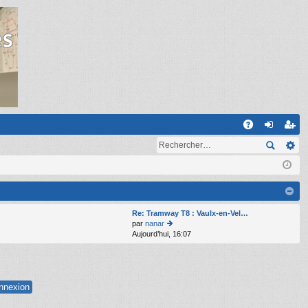
R
A
on
ns
Q
ne
cri
xi
pti
on
on
Re: Tramway T8 : Vaulx-en-Vel…
par
nanar
Aujourd’hui, 16:07
o
n
s
ult
er
le
d
er