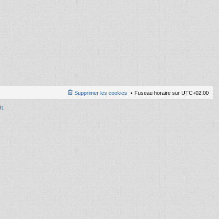
ni
er
m
e
s
s
a
g
e
Supprimer les cookies
Fuseau horaire sur
UTC+02:00
It
.