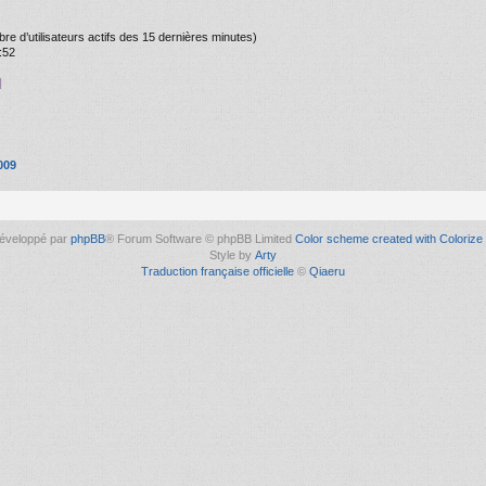
ombre d’utilisateurs actifs des 15 dernières minutes)
:52
]
009
éveloppé par
phpBB
® Forum Software © phpBB Limited
Color scheme created with Colorize 
Style by
Arty
Traduction française officielle
©
Qiaeru