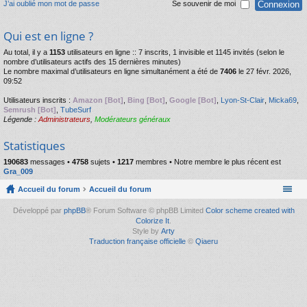
J’ai oublié mon mot de passe
Se souvenir de moi
Qui est en ligne ?
Au total, il y a
1153
utilisateurs en ligne :: 7 inscrits, 1 invisible et 1145 invités (selon le
nombre d’utilisateurs actifs des 15 dernières minutes)
Le nombre maximal d’utilisateurs en ligne simultanément a été de
7406
le 27 févr. 2026,
09:52
Utilisateurs inscrits :
Amazon [Bot]
,
Bing [Bot]
,
Google [Bot]
,
Lyon-St-Clair
,
Micka69
,
Semrush [Bot]
,
TubeSurf
Légende :
Administrateurs
,
Modérateurs généraux
Statistiques
190683
messages •
4758
sujets •
1217
membres • Notre membre le plus récent est
Gra_009
Accueil du forum
Accueil du forum
Développé par
phpBB
® Forum Software © phpBB Limited
Color scheme created with
Colorize It
.
Style by
Arty
Traduction française officielle
©
Qiaeru