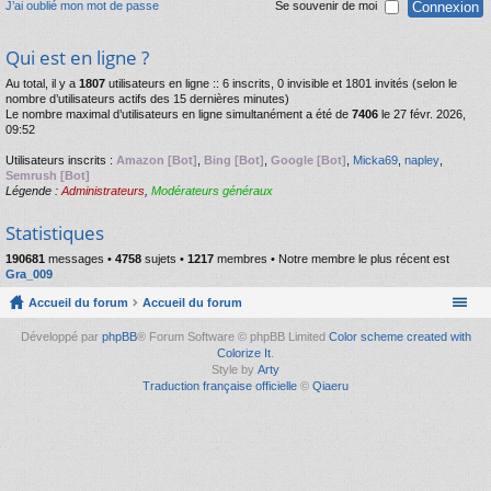
J’ai oublié mon mot de passe
Se souvenir de moi
Qui est en ligne ?
Au total, il y a
1807
utilisateurs en ligne :: 6 inscrits, 0 invisible et 1801 invités (selon le
nombre d’utilisateurs actifs des 15 dernières minutes)
Le nombre maximal d’utilisateurs en ligne simultanément a été de
7406
le 27 févr. 2026,
09:52
Utilisateurs inscrits :
Amazon [Bot]
,
Bing [Bot]
,
Google [Bot]
,
Micka69
,
napley
,
Semrush [Bot]
Légende :
Administrateurs
,
Modérateurs généraux
Statistiques
190681
messages •
4758
sujets •
1217
membres • Notre membre le plus récent est
Gra_009
Accueil du forum
Accueil du forum
Développé par
phpBB
® Forum Software © phpBB Limited
Color scheme created with
Colorize It
.
Style by
Arty
Traduction française officielle
©
Qiaeru