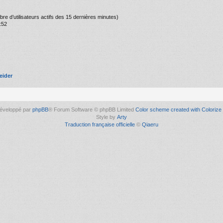
ombre d’utilisateurs actifs des 15 dernières minutes)
:52
eider
éveloppé par
phpBB
® Forum Software © phpBB Limited
Color scheme created with Colorize 
Style by
Arty
Traduction française officielle
©
Qiaeru