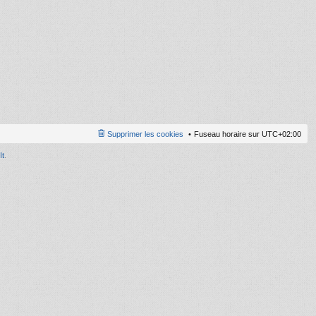
ni
er
m
e
s
s
a
g
e
Supprimer les cookies
Fuseau horaire sur
UTC+02:00
It
.