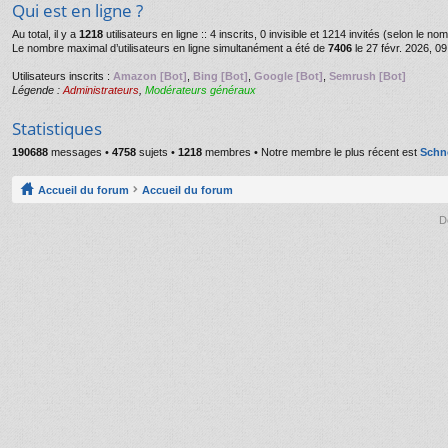
Qui est en ligne ?
Au total, il y a
1218
utilisateurs en ligne :: 4 inscrits, 0 invisible et 1214 invités (selon le n
Le nombre maximal d’utilisateurs en ligne simultanément a été de
7406
le 27 févr. 2026, 09
Utilisateurs inscrits :
Amazon [Bot]
,
Bing [Bot]
,
Google [Bot]
,
Semrush [Bot]
Légende :
Administrateurs
,
Modérateurs généraux
Statistiques
190688
messages •
4758
sujets •
1218
membres • Notre membre le plus récent est
Schn
Accueil du forum
Accueil du forum
D