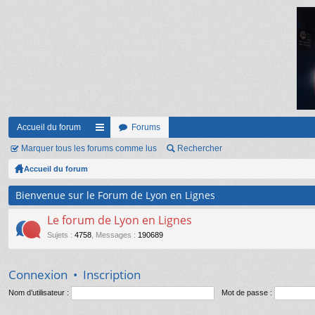
Accueil du forum
Forums
Marquer tous les forums comme lus
ac
Rechercher
Accueil du forum
co
ur
Bienvenue sur le Forum de Lyon en Lignes
ci
Le forum de Lyon en Lignes
s
Sujets
:
4758
,
Messages
:
190689
Connexion
•
Inscription
Nom d’utilisateur :
Mot de passe :