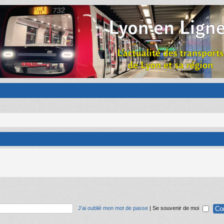
J’ai oublié mon mot de passe
|
Se souvenir de moi