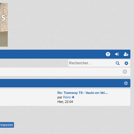
R
A
on
ns
Q
ne
cri
xi
pti
on
on
Re: Tramway T8 : Vaulx-en-Vel…
par
Rémi
Hier, 22:04
o
n
s
ult
er
le
d
er