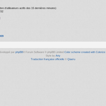
ombre d’utilisateurs actifs des 15 dernières minutes)
:52
]
009
éveloppé par
phpBB
® Forum Software © phpBB Limited
Color scheme created with Colorize 
Style by
Arty
Traduction française officielle
©
Qiaeru