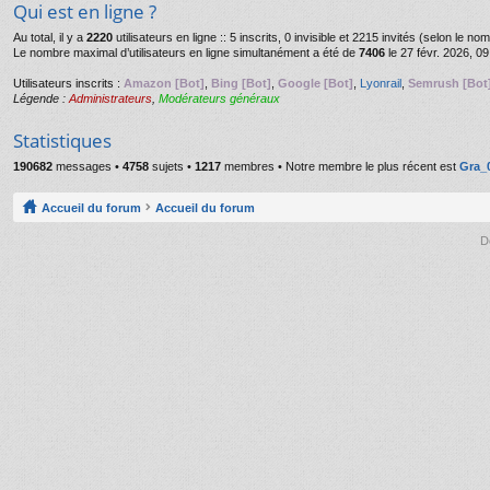
Qui est en ligne ?
Au total, il y a
2220
utilisateurs en ligne :: 5 inscrits, 0 invisible et 2215 invités (selon le n
Le nombre maximal d’utilisateurs en ligne simultanément a été de
7406
le 27 févr. 2026, 09
Utilisateurs inscrits :
Amazon [Bot]
,
Bing [Bot]
,
Google [Bot]
,
Lyonrail
,
Semrush [Bot
Légende :
Administrateurs
,
Modérateurs généraux
Statistiques
190682
messages •
4758
sujets •
1217
membres • Notre membre le plus récent est
Gra_
Accueil du forum
Accueil du forum
D