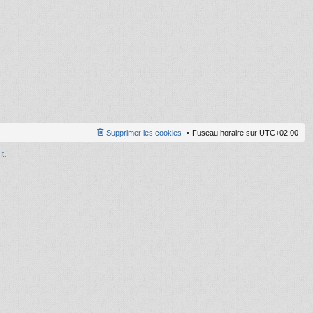
ni
er
m
e
s
s
a
g
e
Supprimer les cookies
Fuseau horaire sur
UTC+02:00
It
.