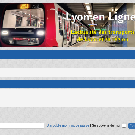
J’ai oublié mon mot de passe
|
Se souvenir de moi