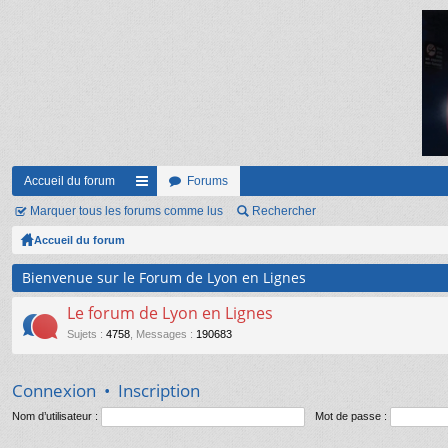
Accueil du forum
Forums
Marquer tous les forums comme lus
ac
Rechercher
Accueil du forum
co
ur
Bienvenue sur le Forum de Lyon en Lignes
ci
Le forum de Lyon en Lignes
s
Sujets
:
4758
,
Messages
:
190683
Connexion
•
Inscription
Nom d’utilisateur :
Mot de passe :