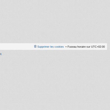
ni
er
m
e
s
s
a
g
e
Supprimer les cookies
Fuseau horaire sur
UTC+02:00
It
.