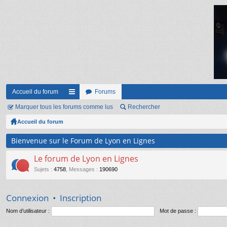
Accueil du forum
Forums
Marquer tous les forums comme lus
ac
Rechercher
Accueil du forum
co
ur
Bienvenue sur le Forum de Lyon en Lignes
ci
Le forum de Lyon en Lignes
s
Sujets
:
4758
,
Messages
:
190690
Connexion
•
Inscription
Nom d’utilisateur :
Mot de passe :