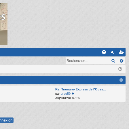
R
A
on
ns
Q
ne
cri
xi
pti
on
on
Re: Tramway Express de l'Oues…
par
greg59
Aujourd’hui, 07:55
o
n
s
ult
er
le
d
er