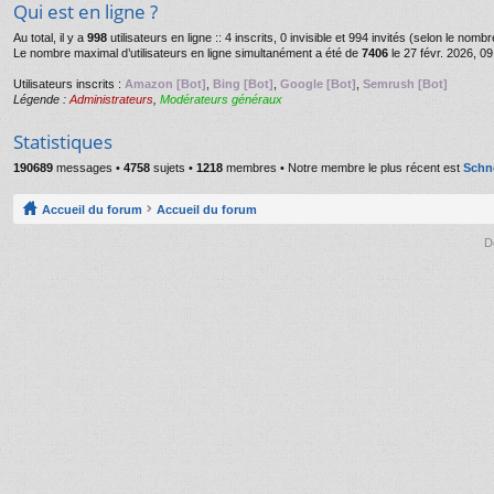
Qui est en ligne ?
Au total, il y a
998
utilisateurs en ligne :: 4 inscrits, 0 invisible et 994 invités (selon le nom
Le nombre maximal d’utilisateurs en ligne simultanément a été de
7406
le 27 févr. 2026, 09
Utilisateurs inscrits :
Amazon [Bot]
,
Bing [Bot]
,
Google [Bot]
,
Semrush [Bot]
Légende :
Administrateurs
,
Modérateurs généraux
Statistiques
190689
messages •
4758
sujets •
1218
membres • Notre membre le plus récent est
Schn
Accueil du forum
Accueil du forum
D