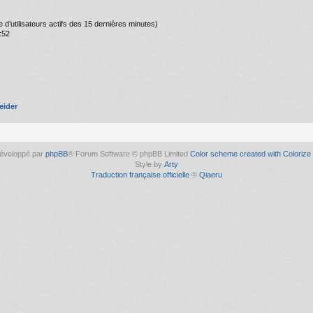
bre d’utilisateurs actifs des 15 dernières minutes)
:52
eider
éveloppé par
phpBB
® Forum Software © phpBB Limited
Color scheme created with Colorize 
Style by
Arty
Traduction française officielle
©
Qiaeru