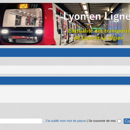
J’ai oublié mon mot de passe
|
Se souvenir de moi