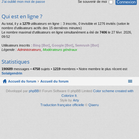
J’ai oublié mon mot de passe
Se souvenir de moi
Qui est en ligne ?
Au total, il y a
1279
utilisateurs en ligne :: 3 inscrits, 0 invisible et 1276 invités (selon le
nombre d’utilisateurs actifs des 15 dernières minutes)
Le nombre maximal d’utilisateurs en ligne simultanément a été de
7406
le 27 févr. 2026,
09:52
Utilisateurs inscrits :
Bing [Bot]
,
Google [Bot]
,
Semrush [Bot]
Légende :
Administrateurs
,
Modérateurs généraux
Statistiques
190689
messages •
4758
sujets •
1219
membres • Notre membre le plus récent est
Solalgendrin
Accueil du forum
Accueil du forum
Développé par
phpBB
® Forum Software © phpBB Limited
Color scheme created with
Colorize It
.
Style by
Arty
Traduction française officielle
©
Qiaeru