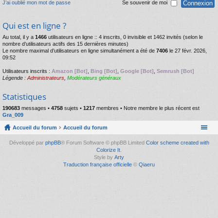
J’ai oublié mon mot de passe
Se souvenir de moi
Qui est en ligne ?
Au total, il y a
1466
utilisateurs en ligne :: 4 inscrits, 0 invisible et 1462 invités (selon le
nombre d’utilisateurs actifs des 15 dernières minutes)
Le nombre maximal d’utilisateurs en ligne simultanément a été de
7406
le 27 févr. 2026,
09:52
Utilisateurs inscrits :
Amazon [Bot]
,
Bing [Bot]
,
Google [Bot]
,
Semrush [Bot]
Légende :
Administrateurs
,
Modérateurs généraux
Statistiques
190683
messages •
4758
sujets •
1217
membres • Notre membre le plus récent est
Gra_009
Accueil du forum
Accueil du forum
Développé par
phpBB
® Forum Software © phpBB Limited
Color scheme created with
Colorize It
.
Style by
Arty
Traduction française officielle
©
Qiaeru