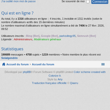
J’ai oublié mon mot de passe
Se souvenir de moi
Qui est en ligne ?
Au total, il y a
1316
utilisateurs en ligne :: 4 inscrits, 1 invisible et 1311 invités (selon le
nombre d’utilisateurs actifs des 15 dernières minutes)
Le nombre maximal d’utilisateurs en ligne simultanément a été de
7406
le 27 févr. 2026,
09:52
Utilisateurs inscrits :
Bing [Bot]
,
Google [Bot]
,
parksdingy95
,
Semrush [Bot]
Légende :
Administrateurs
,
Modérateurs généraux
Statistiques
190689
messages •
4758
sujets •
1219
membres • Notre membre le plus récent est
Solalgendrin
Accueil du forum
Accueil du forum
Développé par
phpBB
® Forum Software © phpBB Limited
Color scheme created with
Colorize It
.
Style by
Arty
Traduction française officielle
©
Qiaeru