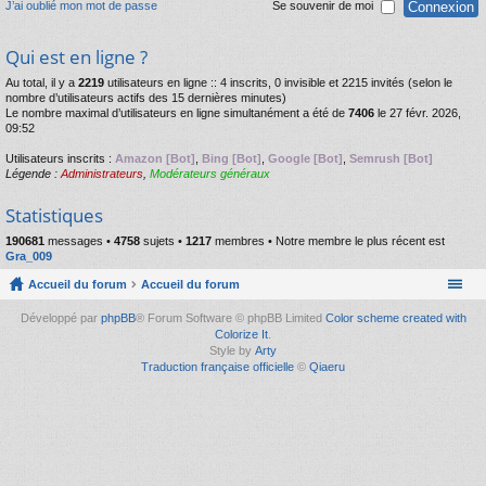
J’ai oublié mon mot de passe
Se souvenir de moi
Qui est en ligne ?
Au total, il y a
2219
utilisateurs en ligne :: 4 inscrits, 0 invisible et 2215 invités (selon le
nombre d’utilisateurs actifs des 15 dernières minutes)
Le nombre maximal d’utilisateurs en ligne simultanément a été de
7406
le 27 févr. 2026,
09:52
Utilisateurs inscrits :
Amazon [Bot]
,
Bing [Bot]
,
Google [Bot]
,
Semrush [Bot]
Légende :
Administrateurs
,
Modérateurs généraux
Statistiques
190681
messages •
4758
sujets •
1217
membres • Notre membre le plus récent est
Gra_009
Accueil du forum
Accueil du forum
Développé par
phpBB
® Forum Software © phpBB Limited
Color scheme created with
Colorize It
.
Style by
Arty
Traduction française officielle
©
Qiaeru