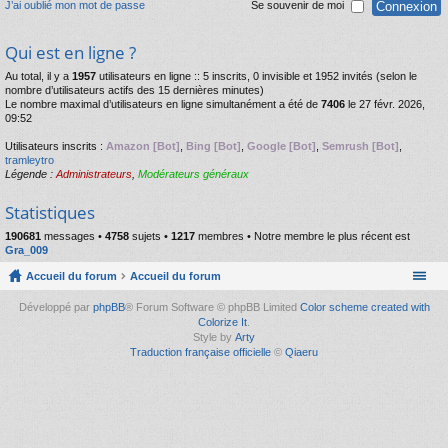
J’ai oublié mon mot de passe
Se souvenir de moi
Qui est en ligne ?
Au total, il y a
1957
utilisateurs en ligne :: 5 inscrits, 0 invisible et 1952 invités (selon le
nombre d’utilisateurs actifs des 15 dernières minutes)
Le nombre maximal d’utilisateurs en ligne simultanément a été de
7406
le 27 févr. 2026,
09:52
Utilisateurs inscrits :
Amazon [Bot]
,
Bing [Bot]
,
Google [Bot]
,
Semrush [Bot]
,
tramleytro
Légende :
Administrateurs
,
Modérateurs généraux
Statistiques
190681
messages •
4758
sujets •
1217
membres • Notre membre le plus récent est
Gra_009
Accueil du forum
Accueil du forum
Développé par
phpBB
® Forum Software © phpBB Limited
Color scheme created with
Colorize It
.
Style by
Arty
Traduction française officielle
©
Qiaeru