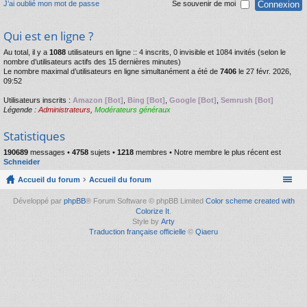
J’ai oublié mon mot de passe
Se souvenir de moi
Qui est en ligne ?
Au total, il y a
1088
utilisateurs en ligne :: 4 inscrits, 0 invisible et 1084 invités (selon le
nombre d’utilisateurs actifs des 15 dernières minutes)
Le nombre maximal d’utilisateurs en ligne simultanément a été de
7406
le 27 févr. 2026,
09:52
Utilisateurs inscrits :
Amazon [Bot]
,
Bing [Bot]
,
Google [Bot]
,
Semrush [Bot]
Légende :
Administrateurs
,
Modérateurs généraux
Statistiques
190689
messages •
4758
sujets •
1218
membres • Notre membre le plus récent est
Schneider
Accueil du forum
Accueil du forum
Développé par
phpBB
® Forum Software © phpBB Limited
Color scheme created with
Colorize It
.
Style by
Arty
Traduction française officielle
©
Qiaeru