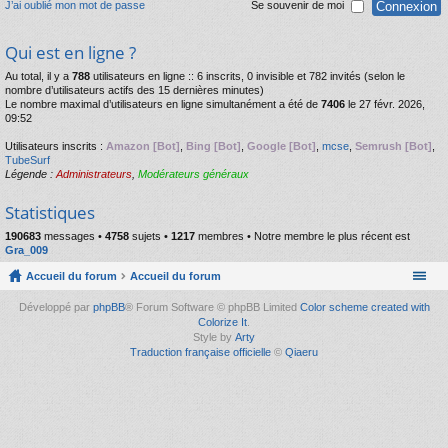
J’ai oublié mon mot de passe
Se souvenir de moi
Qui est en ligne ?
Au total, il y a
788
utilisateurs en ligne :: 6 inscrits, 0 invisible et 782 invités (selon le
nombre d’utilisateurs actifs des 15 dernières minutes)
Le nombre maximal d’utilisateurs en ligne simultanément a été de
7406
le 27 févr. 2026,
09:52
Utilisateurs inscrits :
Amazon [Bot]
,
Bing [Bot]
,
Google [Bot]
,
mcse
,
Semrush [Bot]
,
TubeSurf
Légende :
Administrateurs
,
Modérateurs généraux
Statistiques
190683
messages •
4758
sujets •
1217
membres • Notre membre le plus récent est
Gra_009
Accueil du forum
Accueil du forum
Développé par
phpBB
® Forum Software © phpBB Limited
Color scheme created with
Colorize It
.
Style by
Arty
Traduction française officielle
©
Qiaeru