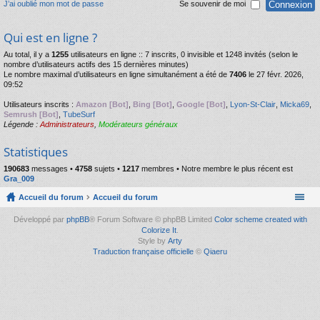
J’ai oublié mon mot de passe
Se souvenir de moi
Qui est en ligne ?
Au total, il y a
1255
utilisateurs en ligne :: 7 inscrits, 0 invisible et 1248 invités (selon le
nombre d’utilisateurs actifs des 15 dernières minutes)
Le nombre maximal d’utilisateurs en ligne simultanément a été de
7406
le 27 févr. 2026,
09:52
Utilisateurs inscrits :
Amazon [Bot]
,
Bing [Bot]
,
Google [Bot]
,
Lyon-St-Clair
,
Micka69
,
Semrush [Bot]
,
TubeSurf
Légende :
Administrateurs
,
Modérateurs généraux
Statistiques
190683
messages •
4758
sujets •
1217
membres • Notre membre le plus récent est
Gra_009
Accueil du forum
Accueil du forum
Développé par
phpBB
® Forum Software © phpBB Limited
Color scheme created with
Colorize It
.
Style by
Arty
Traduction française officielle
©
Qiaeru