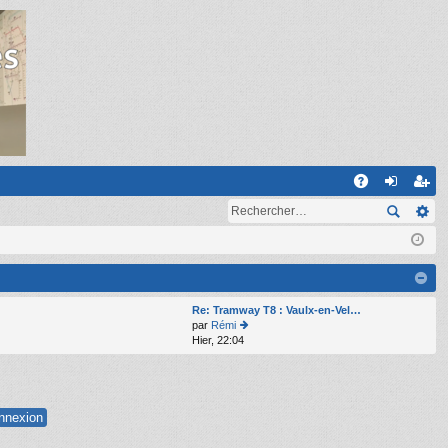
R
A
on
ns
Q
ne
cri
xi
pti
on
on
Re: Tramway T8 : Vaulx-en-Vel…
par
Rémi
Hier, 22:04
o
n
s
ult
er
le
d
er