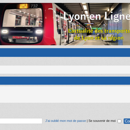
J’ai oublié mon mot de passe
|
Se souvenir de moi