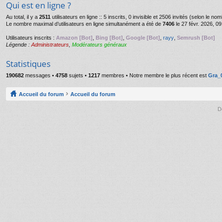
Qui est en ligne ?
Au total, il y a
2511
utilisateurs en ligne :: 5 inscrits, 0 invisible et 2506 invités (selon le n
Le nombre maximal d’utilisateurs en ligne simultanément a été de
7406
le 27 févr. 2026, 09
Utilisateurs inscrits :
Amazon [Bot]
,
Bing [Bot]
,
Google [Bot]
,
rayy
,
Semrush [Bot]
Légende :
Administrateurs
,
Modérateurs généraux
Statistiques
190682
messages •
4758
sujets •
1217
membres • Notre membre le plus récent est
Gra_
Accueil du forum
Accueil du forum
D