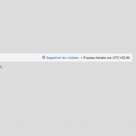
ni
er
m
e
s
s
a
g
e
Supprimer les cookies
Fuseau horaire sur
UTC+02:00
It
.