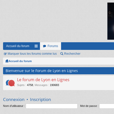
Accueil du forum
Forums
Marquer tous les forums comme lus
ac
Rechercher
Accueil du forum
co
ur
Bienvenue sur le Forum de Lyon en Lignes
ci
Le forum de Lyon en Lignes
s
Sujets
:
4758
,
Messages
:
190683
Connexion
•
Inscription
Nom d’utilisateur :
Mot de passe :