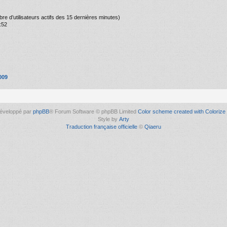
ombre d’utilisateurs actifs des 15 dernières minutes)
:52
009
éveloppé par
phpBB
® Forum Software © phpBB Limited
Color scheme created with Colorize 
Style by
Arty
Traduction française officielle
©
Qiaeru