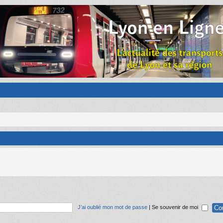
J’ai oublié mon mot de passe
|
Se souvenir de moi