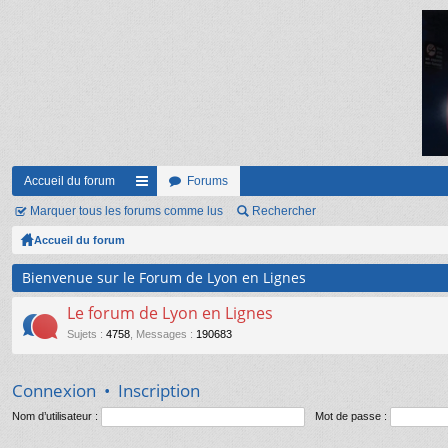
Accueil du forum
Forums
Marquer tous les forums comme lus
ac
Rechercher
Accueil du forum
co
ur
Bienvenue sur le Forum de Lyon en Lignes
ci
Le forum de Lyon en Lignes
s
Sujets
:
4758
,
Messages
:
190683
Connexion
•
Inscription
Nom d’utilisateur :
Mot de passe :