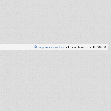
ni
er
m
e
s
s
a
g
e
Supprimer les cookies
Fuseau horaire sur
UTC+02:00
It
.