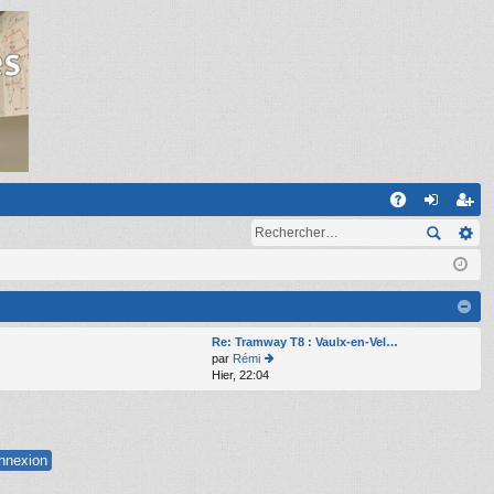
R
A
on
ns
Q
ne
cri
xi
pti
on
on
Re: Tramway T8 : Vaulx-en-Vel…
par
Rémi
Hier, 22:04
o
n
s
ult
er
le
d
er