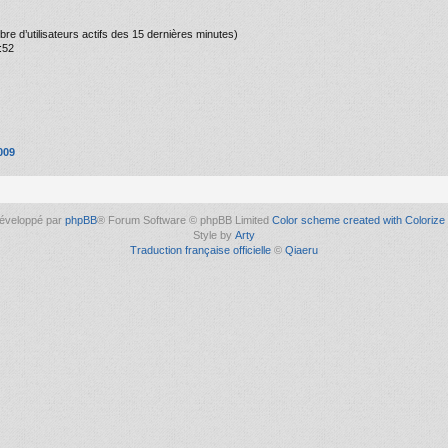
ombre d’utilisateurs actifs des 15 dernières minutes)
:52
009
éveloppé par
phpBB
® Forum Software © phpBB Limited
Color scheme created with Colorize 
Style by
Arty
Traduction française officielle
©
Qiaeru