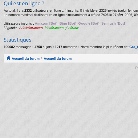
Qui est en ligne ?
Au total, il y a
2332
utilisateurs en ligne :: 4 inscrits, 0 invisible et 2328 invités (selon le n
Le nombre maximal d’utilisateurs en ligne simultanément a été de
7406
le 27 févr. 2026, 09
Utilisateurs inscrits :
Amazon [Bot]
,
Bing [Bot]
,
Google [Bot]
,
Semrush [Bot]
Légende :
Administrateurs
,
Modérateurs généraux
Statistiques
190682
messages •
4758
sujets •
1217
membres • Notre membre le plus récent est
Gra_
Accueil du forum
Accueil du forum
D