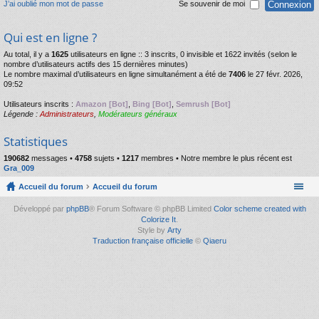
J’ai oublié mon mot de passe
Se souvenir de moi
Qui est en ligne ?
Au total, il y a
1625
utilisateurs en ligne :: 3 inscrits, 0 invisible et 1622 invités (selon le
nombre d’utilisateurs actifs des 15 dernières minutes)
Le nombre maximal d’utilisateurs en ligne simultanément a été de
7406
le 27 févr. 2026,
09:52
Utilisateurs inscrits :
Amazon [Bot]
,
Bing [Bot]
,
Semrush [Bot]
Légende :
Administrateurs
,
Modérateurs généraux
Statistiques
190682
messages •
4758
sujets •
1217
membres • Notre membre le plus récent est
Gra_009
Accueil du forum
Accueil du forum
Développé par
phpBB
® Forum Software © phpBB Limited
Color scheme created with
Colorize It
.
Style by
Arty
Traduction française officielle
©
Qiaeru