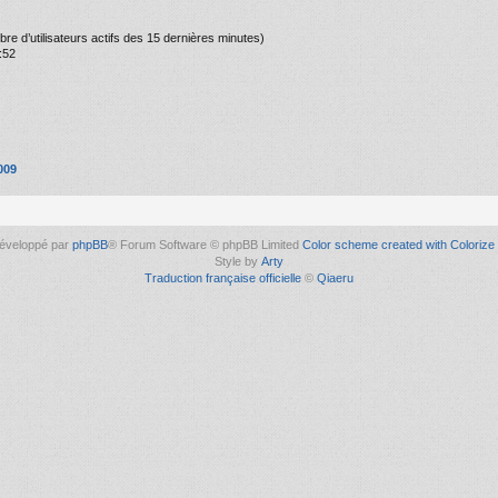
ombre d’utilisateurs actifs des 15 dernières minutes)
:52
009
éveloppé par
phpBB
® Forum Software © phpBB Limited
Color scheme created with Colorize 
Style by
Arty
Traduction française officielle
©
Qiaeru