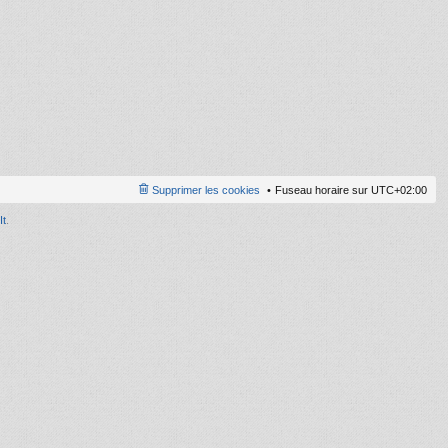
ni
er
m
e
s
s
a
g
e
Supprimer les cookies
Fuseau horaire sur
UTC+02:00
It
.