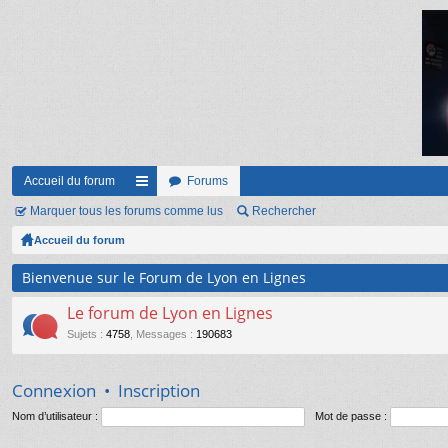
Accueil du forum
Forums
Marquer tous les forums comme lus
ac
Rechercher
Accueil du forum
co
ur
Bienvenue sur le Forum de Lyon en Lignes
ci
Le forum de Lyon en Lignes
s
Sujets
:
4758
,
Messages
:
190683
Connexion
•
Inscription
Nom d’utilisateur :
Mot de passe :