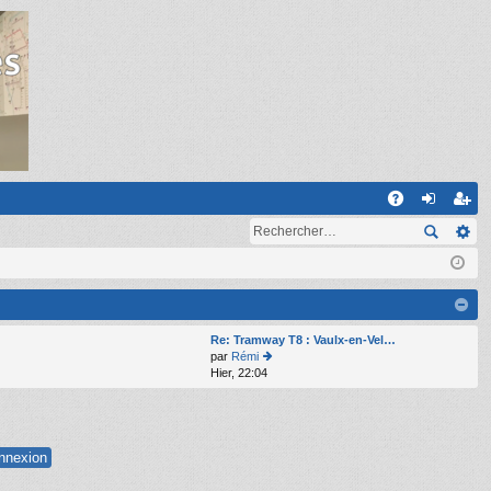
R
A
on
ns
Q
ne
cri
xi
pti
on
on
Re: Tramway T8 : Vaulx-en-Vel…
par
Rémi
Hier, 22:04
o
n
s
ult
er
le
d
er