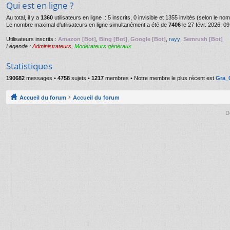
Qui est en ligne ?
Au total, il y a
1360
utilisateurs en ligne :: 5 inscrits, 0 invisible et 1355 invités (selon le n
Le nombre maximal d’utilisateurs en ligne simultanément a été de
7406
le 27 févr. 2026, 09
Utilisateurs inscrits :
Amazon [Bot]
,
Bing [Bot]
,
Google [Bot]
,
rayy
,
Semrush [Bot]
Légende :
Administrateurs
,
Modérateurs généraux
Statistiques
190682
messages •
4758
sujets •
1217
membres • Notre membre le plus récent est
Gra_
Accueil du forum
Accueil du forum
D