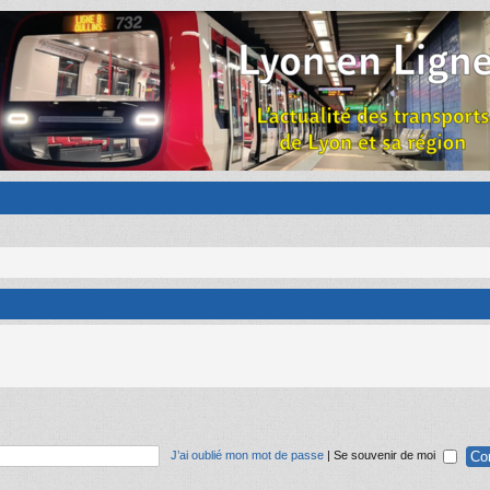
J’ai oublié mon mot de passe
|
Se souvenir de moi