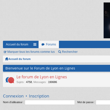
Accueil du forum
Forums
Marquer tous les forums comme lus
ac
Rechercher
Accueil du forum
co
ur
Bienvenue sur le Forum de Lyon en Lignes
ci
Le forum de Lyon en Lignes
s
Sujets
:
4758
,
Messages
:
190686
Connexion
•
Inscription
Nom d’utilisateur :
Mot de passe :