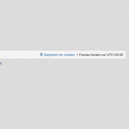
ni
er
m
e
s
s
a
g
e
Supprimer les cookies
Fuseau horaire sur
UTC+02:00
It
.