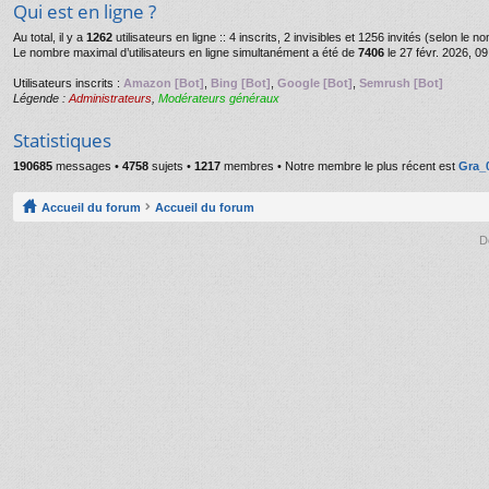
Qui est en ligne ?
Au total, il y a
1262
utilisateurs en ligne :: 4 inscrits, 2 invisibles et 1256 invités (selon le 
Le nombre maximal d’utilisateurs en ligne simultanément a été de
7406
le 27 févr. 2026, 09
Utilisateurs inscrits :
Amazon [Bot]
,
Bing [Bot]
,
Google [Bot]
,
Semrush [Bot]
Légende :
Administrateurs
,
Modérateurs généraux
Statistiques
190685
messages •
4758
sujets •
1217
membres • Notre membre le plus récent est
Gra_
Accueil du forum
Accueil du forum
D