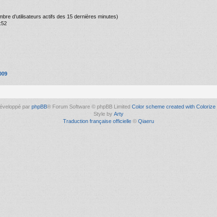
nombre d’utilisateurs actifs des 15 dernières minutes)
:52
009
éveloppé par
phpBB
® Forum Software © phpBB Limited
Color scheme created with Colorize 
Style by
Arty
Traduction française officielle
©
Qiaeru