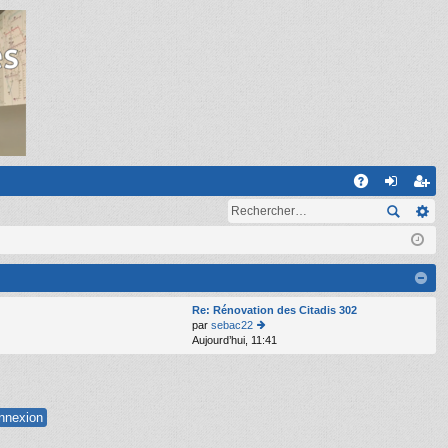
R
A
on
ns
Q
ne
cri
xi
pti
on
on
Re: Rénovation des Citadis 302
par
sebac22
Aujourd’hui, 11:41
o
n
s
ult
er
le
d
er