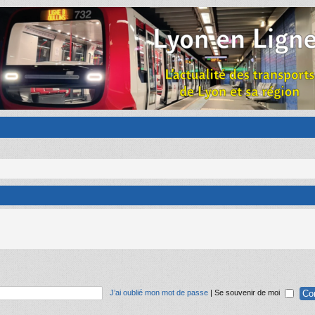
J’ai oublié mon mot de passe
|
Se souvenir de moi