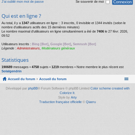
J’ai oublié mon mot de passe
Se souvenir de moi
Qui est en ligne ?
Au total, il y a
1347
utilisateurs en ligne :: 3 inscrits, 0 invisible et 1344 invités (selon le
nombre d’utilisateurs actifs des 15 dernières minutes)
Le nombre maximal d’utilisateurs en ligne simultanément a été de
7406
le 27 févr. 2026,
09:52
Utilisateurs inscrits :
Bing [Bot]
,
Google [Bot]
,
Semrush [Bot]
Légende :
Administrateurs
,
Modérateurs généraux
Statistiques
190689
messages •
4758
sujets •
1219
membres • Notre membre le plus récent est
Solalgendrin
Accueil du forum
Accueil du forum
Développé par
phpBB
® Forum Software © phpBB Limited
Color scheme created with
Colorize It
.
Style by
Arty
Traduction française officielle
©
Qiaeru