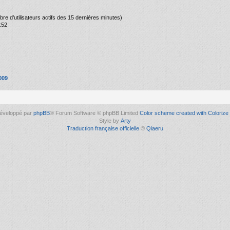
ombre d’utilisateurs actifs des 15 dernières minutes)
:52
009
éveloppé par
phpBB
® Forum Software © phpBB Limited
Color scheme created with Colorize 
Style by
Arty
Traduction française officielle
©
Qiaeru