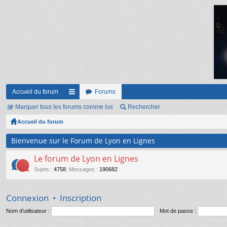
Accueil du forum
Forums
Marquer tous les forums comme lus
ac
Rechercher
Accueil du forum
co
ur
Bienvenue sur le Forum de Lyon en Lignes
ci
Le forum de Lyon en Lignes
s
Sujets
:
4758
,
Messages
:
190682
Connexion
•
Inscription
Nom d’utilisateur :
Mot de passe :