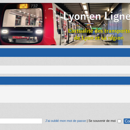
J’ai oublié mon mot de passe
|
Se souvenir de moi