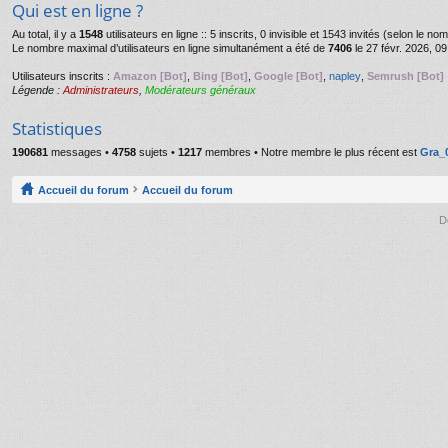
Qui est en ligne ?
Au total, il y a
1548
utilisateurs en ligne :: 5 inscrits, 0 invisible et 1543 invités (selon le n
Le nombre maximal d’utilisateurs en ligne simultanément a été de
7406
le 27 févr. 2026, 09
Utilisateurs inscrits :
Amazon [Bot]
,
Bing [Bot]
,
Google [Bot]
,
napley
,
Semrush [Bot]
Légende :
Administrateurs
,
Modérateurs généraux
Statistiques
190681
messages •
4758
sujets •
1217
membres • Notre membre le plus récent est
Gra_
Accueil du forum
Accueil du forum
D