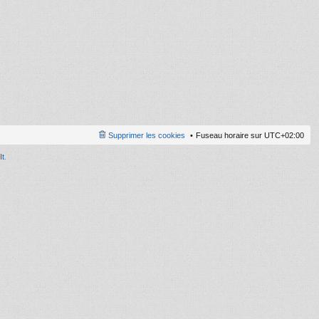
ni
er
m
e
s
s
a
g
e
Supprimer les cookies
Fuseau horaire sur
UTC+02:00
It
.