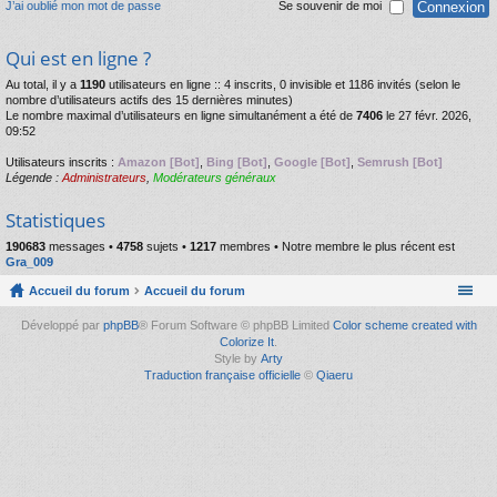
J’ai oublié mon mot de passe
Se souvenir de moi
Qui est en ligne ?
Au total, il y a
1190
utilisateurs en ligne :: 4 inscrits, 0 invisible et 1186 invités (selon le
nombre d’utilisateurs actifs des 15 dernières minutes)
Le nombre maximal d’utilisateurs en ligne simultanément a été de
7406
le 27 févr. 2026,
09:52
Utilisateurs inscrits :
Amazon [Bot]
,
Bing [Bot]
,
Google [Bot]
,
Semrush [Bot]
Légende :
Administrateurs
,
Modérateurs généraux
Statistiques
190683
messages •
4758
sujets •
1217
membres • Notre membre le plus récent est
Gra_009
Accueil du forum
Accueil du forum
Développé par
phpBB
® Forum Software © phpBB Limited
Color scheme created with
Colorize It
.
Style by
Arty
Traduction française officielle
©
Qiaeru