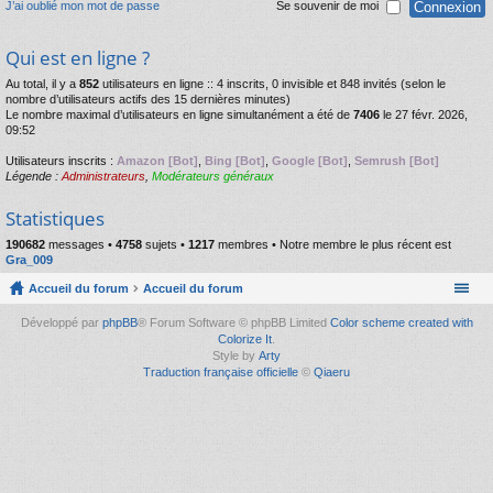
J’ai oublié mon mot de passe
Se souvenir de moi
Qui est en ligne ?
Au total, il y a
852
utilisateurs en ligne :: 4 inscrits, 0 invisible et 848 invités (selon le
nombre d’utilisateurs actifs des 15 dernières minutes)
Le nombre maximal d’utilisateurs en ligne simultanément a été de
7406
le 27 févr. 2026,
09:52
Utilisateurs inscrits :
Amazon [Bot]
,
Bing [Bot]
,
Google [Bot]
,
Semrush [Bot]
Légende :
Administrateurs
,
Modérateurs généraux
Statistiques
190682
messages •
4758
sujets •
1217
membres • Notre membre le plus récent est
Gra_009
Accueil du forum
Accueil du forum
Développé par
phpBB
® Forum Software © phpBB Limited
Color scheme created with
Colorize It
.
Style by
Arty
Traduction française officielle
©
Qiaeru