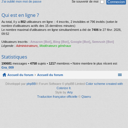
J’ai oublié mon mot de passe
Se souvenir de moi
Qui est en ligne ?
Au total, il y a
802
utilisateurs en ligne :: 4 inscrits, 2 invisibles et 796 invités (selon le
nombre d’utilisateurs actifs des 15 dernières minutes)
Le nombre maximal d’utilisateurs en ligne simultanément a été de
7406
le 27 févr. 2026,
09:52
Utilisateurs inscrits :
Amazon [Bot]
,
Bing [Bot]
,
Google [Bot]
,
Semrush [Bot]
Légende :
Administrateurs
,
Modérateurs généraux
Statistiques
190681
messages •
4758
sujets •
1217
membres • Notre membre le plus récent est
Gra_009
Accueil du forum
Accueil du forum
Développé par
phpBB
® Forum Software © phpBB Limited
Color scheme created with
Colorize It
.
Style by
Arty
Traduction française officielle
©
Qiaeru