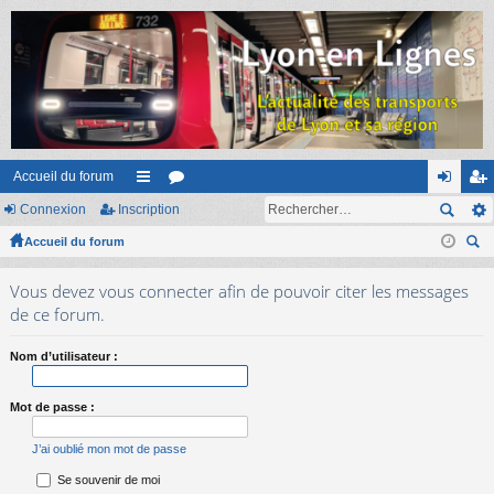
Accueil du forum
Connexion
Inscription
ac
or
on
ns
Accueil du forum
co
u
ne
cri
ec
ur
m
xi
pti
Vous devez vous connecter afin de pouvoir citer les messages
her
ci
s
on
on
de ce forum.
ch
er
s
Nom d’utilisateur :
Mot de passe :
J’ai oublié mon mot de passe
Se souvenir de moi