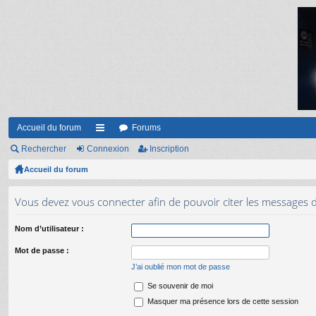
Accueil du forum
Forums
Rechercher
Connexion
ac
Inscription
Accueil du forum
co
ur
Vous devez vous connecter afin de pouvoir citer les messages 
ci
Nom d’utilisateur :
s
Mot de passe :
J’ai oublié mon mot de passe
Se souvenir de moi
Masquer ma présence lors de cette session